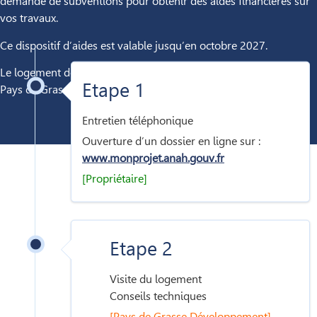
demande de subventions pour obtenir des aides financières sur
vos travaux.
Ce dispositif d’aides est valable jusqu’en octobre 2027.
Le logement doit être situé dans l’une des 23 communes du
Etape 1
Pays de Grasse.
Entretien téléphonique
Ouverture d’un dossier en ligne sur :
www.monprojet.anah.gouv.fr
[Propriétaire]
Etape 2
Visite du logement
Conseils techniques
[Pays de Grasse Développement]