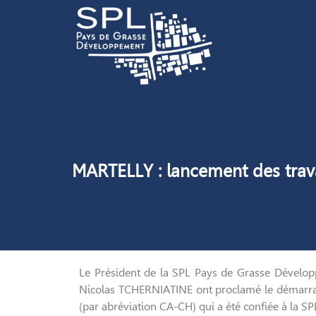
MARTELLY : lancement des trava
Le Président de la SPL Pays de Grasse Dévelo
Nicolas TCHERNIATINE ont proclamé le démarrage
(par abréviation CA-CH) qui a été confiée à la SP