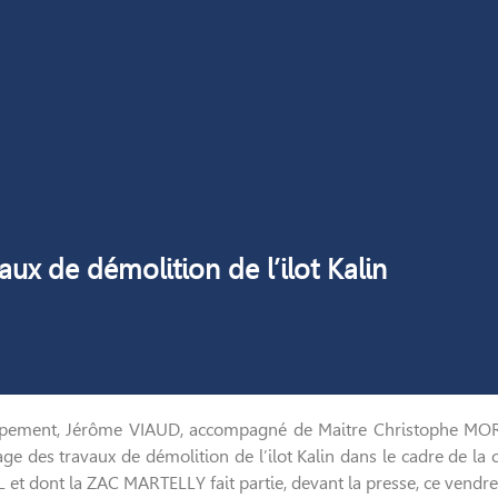
ux de démolition de l’ilot Kalin
ppement, Jérôme VIAUD, accompagné de Maitre Christophe MOREL
 des travaux de démolition de l’ilot Kalin dans le cadre de l
L et dont la ZAC MARTELLY fait partie, devant la presse, ce vendre