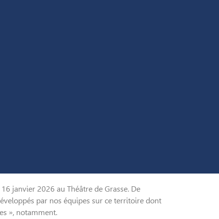
16 janvier 2026 au Théâtre de Grasse. De
veloppés par nos équipes sur ce territoire dont
des », notamment.