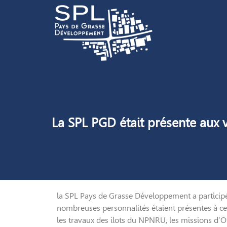
La SPL PGD était présente aux
la SPL Pays de Grasse Développement a particip
nombreuses personnalités étaient présentes à ce
les travaux des ilots du NPNRU, les missions d’