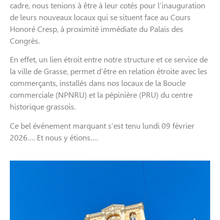
cadre, nous tenions à être à leur cotés pour l’inauguration
de leurs nouveaux locaux qui se situent face au Cours
Honoré Cresp, à proximité immédiate du Palais des
Congrès.
En effet, un lien étroit entre notre structure et ce service de
la ville de Grasse, permet d’être en relation étroite avec les
commerçants, installés dans nos locaux de la Boucle
commerciale (NPNRU) et la pépinière (PRU) du centre
historique grassois.
Ce bel événement marquant s’est tenu lundi 09 février
2026…. Et nous y étions….