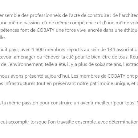
emble des professionnels de l’acte de construire : de l’architect
d’une même passion, d’une même compétence et d’une même volont
pétences font de COBATY une force vive, ancrée dans une éthique s
le.
huit pays, avec 4 600 membres répartis au sein de 134 associati
ncevoir, aménager ou rénover la cité pour le bien-être de tous. R
 de l’environnement, telle a été, il y a plus de soixante ans, l’ext
 nous avons présenté aujourd’hui. Les membres de COBATY ont pu 
nos infrastructures tout en préservant notre patrimoine unique, 
 la même passion pour construire un avenir meilleur pour tous
eut accomplir lorsque l’on travaille ensemble, avec détermination 