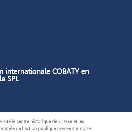
on internationale COBATY en
la SPL
ité le centre historique de Grasse et les
nommée de l’action publique menée sur notre